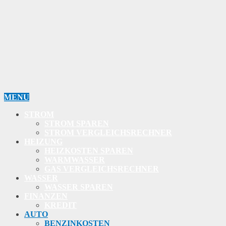
MENU
STROM
STROM SPAREN
STROM VERGLEICHSRECHNER
HEIZUNG
HEIZKOSTEN SPAREN
WARMWASSER
GAS VERGLEICHSRECHNER
WASSER
WASSER SPAREN
FINANZEN
KREDIT
AUTO
BENZINKOSTEN