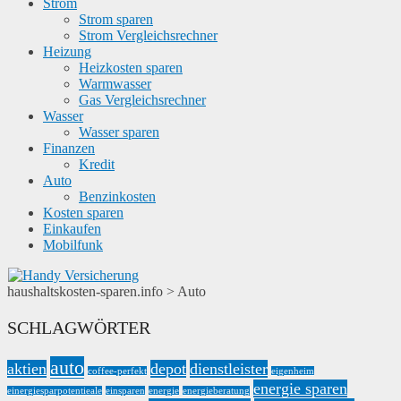
Strom
Strom sparen
Strom Vergleichsrechner
Heizung
Heizkosten sparen
Warmwasser
Gas Vergleichsrechner
Wasser
Wasser sparen
Finanzen
Kredit
Auto
Benzinkosten
Kosten sparen
Einkaufen
Mobilfunk
haushaltskosten-sparen.info
>
Auto
SCHLAGWÖRTER
auto
aktien
depot
dienstleister
coffee-perfekt
eigenheim
energie sparen
einergiesparpotentieale
einsparen
energie
energieberatung