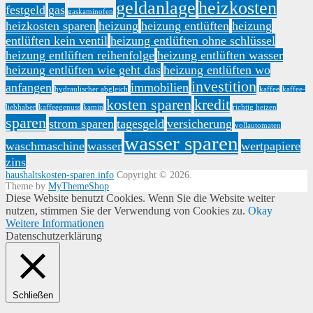
geldanlage
heizkosten
festgeld
gas
gaskaminofen
heizkosten sparen
heizung
heizung entlüften
heizung
entlüften kein ventil
heizung entlüften ohne schlüssel
heizung entlüften reihenfolge
heizung entlüften wasser
heizung entlüften wie geht das
heizung entlüften wo
investition
anfangen
immobilien
hydraulischer abgleich
kaffee
kaffee-
kosten sparen
kredit
liebhaber
kaffeegenuss
kamin
richtig heizen
sparen
strom sparen
tagesgeld
versicherung
vollautomaten
wasser sparen
waschmaschine
wasser
wertpapiere
zins
haushaltskosten-sparen.info
Copyright © 2026.
Theme by
MyThemeShop
Diese Website benutzt Cookies. Wenn Sie die Website weiter
nutzen, stimmen Sie der Verwendung von Cookies zu.
Okay
Weitere Informationen
Datenschutzerklärung
Schließen