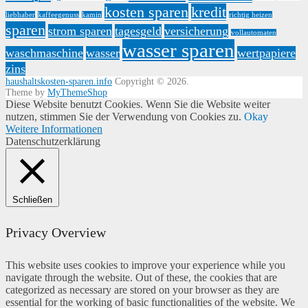
kosten sparen
kredit
liebhaber
kaffeegenuss
kamin
richtig heizen
sparen
strom sparen
tagesgeld
versicherung
vollautomaten
wasser sparen
waschmaschine
wasser
wertpapiere
zins
haushaltskosten-sparen.info
Copyright © 2026.
Theme by
MyThemeShop
Diese Website benutzt Cookies. Wenn Sie die Website weiter
nutzen, stimmen Sie der Verwendung von Cookies zu.
Okay
Weitere Informationen
Datenschutzerklärung
Schließen
Privacy Overview
This website uses cookies to improve your experience while you
navigate through the website. Out of these, the cookies that are
categorized as necessary are stored on your browser as they are
essential for the working of basic functionalities of the website. We