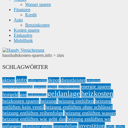
Wasser sparen
Finanzen
Kredit
Auto
Benzinkosten
Kosten sparen
Einkaufen
Mobilfunk
haushaltskosten-sparen.info
>
zins
SCHLAGWÖRTER
auto
aktien
depot
dienstleister
coffee-perfekt
eigenheim
energie sparen
einergiesparpotentieale
einsparen
energie
energieberatung
geldanlage
heizkosten
festgeld
gas
gaskaminofen
heizkosten sparen
heizung
heizung entlüften
heizung
entlüften kein ventil
heizung entlüften ohne schlüssel
heizung entlüften reihenfolge
heizung entlüften wasser
heizung entlüften wie geht das
heizung entlüften wo
investition
anfangen
immobilien
hydraulischer abgleich
kaffee
kaffee-