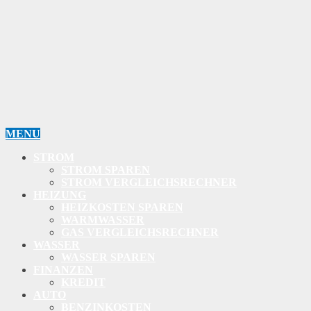
MENU
STROM
STROM SPAREN
STROM VERGLEICHSRECHNER
HEIZUNG
HEIZKOSTEN SPAREN
WARMWASSER
GAS VERGLEICHSRECHNER
WASSER
WASSER SPAREN
FINANZEN
KREDIT
AUTO
BENZINKOSTEN