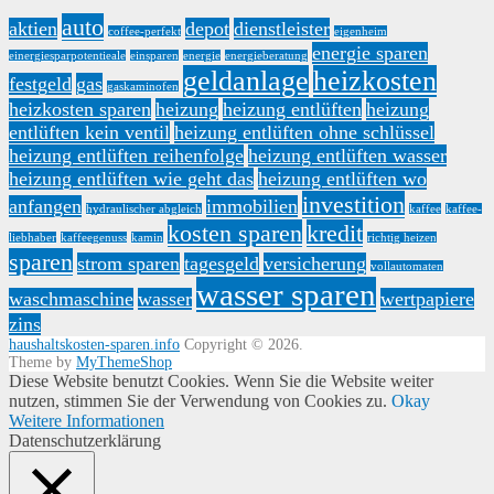
auto
aktien
depot
dienstleister
coffee-perfekt
eigenheim
energie sparen
einergiesparpotentieale
einsparen
energie
energieberatung
geldanlage
heizkosten
festgeld
gas
gaskaminofen
heizkosten sparen
heizung
heizung entlüften
heizung
entlüften kein ventil
heizung entlüften ohne schlüssel
heizung entlüften reihenfolge
heizung entlüften wasser
heizung entlüften wie geht das
heizung entlüften wo
investition
anfangen
immobilien
hydraulischer abgleich
kaffee
kaffee-
kosten sparen
kredit
liebhaber
kaffeegenuss
kamin
richtig heizen
sparen
strom sparen
tagesgeld
versicherung
vollautomaten
wasser sparen
waschmaschine
wasser
wertpapiere
zins
haushaltskosten-sparen.info
Copyright © 2026.
Theme by
MyThemeShop
Diese Website benutzt Cookies. Wenn Sie die Website weiter
nutzen, stimmen Sie der Verwendung von Cookies zu.
Okay
Weitere Informationen
Datenschutzerklärung