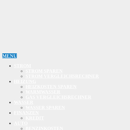
MENU
STROM
STROM SPAREN
STROM VERGLEICHSRECHNER
HEIZUNG
HEIZKOSTEN SPAREN
WARMWASSER
GAS VERGLEICHSRECHNER
WASSER
WASSER SPAREN
FINANZEN
KREDIT
AUTO
BENZINKOSTEN