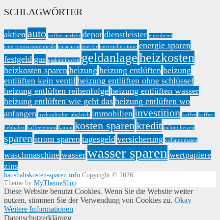
SCHLAGWÖRTER
auto
aktien
depot
dienstleister
coffee-perfekt
eigenheim
energie sparen
einergiesparpotentieale
einsparen
energie
energieberatung
geldanlage
heizkosten
festgeld
gas
gaskaminofen
heizkosten sparen
heizung
heizung entlüften
heizung
entlüften kein ventil
heizung entlüften ohne schlüssel
heizung entlüften reihenfolge
heizung entlüften wasser
heizung entlüften wie geht das
heizung entlüften wo
investition
anfangen
immobilien
hydraulischer abgleich
kaffee
kaffee-
kosten sparen
kredit
liebhaber
kaffeegenuss
kamin
richtig heizen
sparen
strom sparen
tagesgeld
versicherung
vollautomaten
wasser sparen
waschmaschine
wasser
wertpapiere
zins
haushaltskosten-sparen.info
Copyright © 2026.
Theme by
MyThemeShop
Diese Website benutzt Cookies. Wenn Sie die Website weiter
nutzen, stimmen Sie der Verwendung von Cookies zu.
Okay
Weitere Informationen
Datenschutzerklärung