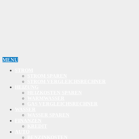
MENU
STROM
STROM SPAREN
STROM VERGLEICHSRECHNER
HEIZUNG
HEIZKOSTEN SPAREN
WARMWASSER
GAS VERGLEICHSRECHNER
WASSER
WASSER SPAREN
FINANZEN
KREDIT
AUTO
BENZINKOSTEN