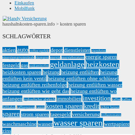
Einkaufen
Mobilfunk
haushaltskosten-sparen.info
>
kosten sparen
SCHLAGWÖRTER
auto
aktien
depot
dienstleister
coffee-perfekt
eigenheim
energie sparen
einergiesparpotentieale
einsparen
energie
energieberatung
geldanlage
heizkosten
festgeld
gas
gaskaminofen
heizkosten sparen
heizung
heizung entlüften
heizung
entlüften kein ventil
heizung entlüften ohne schlüssel
heizung entlüften reihenfolge
heizung entlüften wasser
heizung entlüften wie geht das
heizung entlüften wo
investition
anfangen
immobilien
hydraulischer abgleich
kaffee
kaffee-
kosten sparen
kredit
liebhaber
kaffeegenuss
kamin
richtig heizen
sparen
strom sparen
tagesgeld
versicherung
vollautomaten
wasser sparen
waschmaschine
wasser
wertpapiere
zins