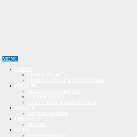
MENU
STROM
STROM SPAREN
STROM VERGLEICHSRECHNER
HEIZUNG
HEIZKOSTEN SPAREN
WARMWASSER
GAS VERGLEICHSRECHNER
WASSER
WASSER SPAREN
FINANZEN
KREDIT
AUTO
BENZINKOSTEN