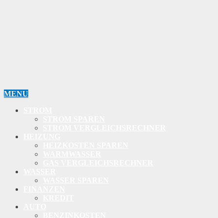
MENU
STROM
STROM SPAREN
STROM VERGLEICHSRECHNER
HEIZUNG
HEIZKOSTEN SPAREN
WARMWASSER
GAS VERGLEICHSRECHNER
WASSER
WASSER SPAREN
FINANZEN
KREDIT
AUTO
BENZINKOSTEN