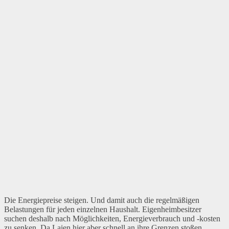
Die Energiepreise steigen. Und damit auch die regelmäßigen
Belastungen für jeden einzelnen Haushalt. Eigenheimbesitzer
suchen deshalb nach Möglichkeiten, Energieverbrauch und -kosten
zu senken. Da Laien hier aber schnell an ihre Grenzen stoßen,