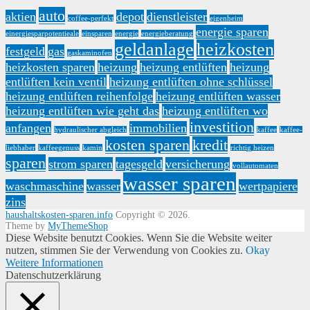
auto
aktien
depot
dienstleister
coffee-perfekt
eigenheim
energie sparen
einergiesparpotentieale
einsparen
energie
energieberatung
geldanlage
heizkosten
festgeld
gas
gaskaminofen
heizkosten sparen
heizung
heizung entlüften
heizung
entlüften kein ventil
heizung entlüften ohne schlüssel
heizung entlüften reihenfolge
heizung entlüften wasser
heizung entlüften wie geht das
heizung entlüften wo
investition
anfangen
immobilien
hydraulischer abgleich
kaffee
kaffee-
kosten sparen
kredit
liebhaber
kaffeegenuss
kamin
richtig heizen
sparen
strom sparen
tagesgeld
versicherung
vollautomaten
wasser sparen
waschmaschine
wasser
wertpapiere
zins
haushaltskosten-sparen.info
Copyright © 2026.
Theme by
MyThemeShop
Diese Website benutzt Cookies. Wenn Sie die Website weiter
nutzen, stimmen Sie der Verwendung von Cookies zu.
Okay
Weitere Informationen
Datenschutzerklärung