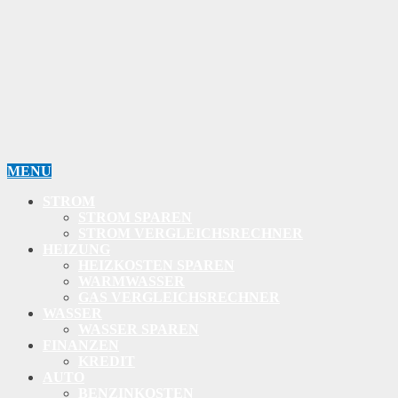
MENU
STROM
STROM SPAREN
STROM VERGLEICHSRECHNER
HEIZUNG
HEIZKOSTEN SPAREN
WARMWASSER
GAS VERGLEICHSRECHNER
WASSER
WASSER SPAREN
FINANZEN
KREDIT
AUTO
BENZINKOSTEN