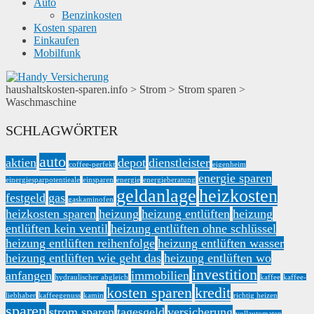
Auto
Benzinkosten
Kosten sparen
Einkaufen
Mobilfunk
haushaltskosten-sparen.info
>
Strom
>
Strom sparen
>
Waschmaschine
SCHLAGWÖRTER
auto
aktien
depot
dienstleister
coffee-perfekt
eigenheim
energie sparen
einergiesparpotentieale
einsparen
energie
energieberatung
geldanlage
heizkosten
festgeld
gas
gaskaminofen
heizkosten sparen
heizung
heizung entlüften
heizung
entlüften kein ventil
heizung entlüften ohne schlüssel
heizung entlüften reihenfolge
heizung entlüften wasser
heizung entlüften wie geht das
heizung entlüften wo
investition
anfangen
immobilien
hydraulischer abgleich
kaffee
kaffee-
kosten sparen
kredit
liebhaber
kaffeegenuss
kamin
richtig heizen
sparen
strom sparen
tagesgeld
versicherung
vollautomaten