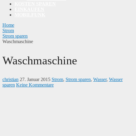
KOSTEN SPAREN
EINKAUFEN
MOBILFUNK
Home
Strom
Strom sparen
Waschmaschine
Waschmaschine
christian
27. Januar 2015
Strom
,
Strom sparen
,
Wasser
,
Wasser
sparen
Keine Kommentare