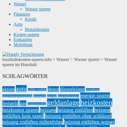
Wasser
Wasser sparen
Finanzen
Kredit
Auto
Benzinkosten
Kosten sparen
Einkaufen
Mobilfunk
haushaltskosten-sparen.info
>
Wasser
>
Wasser sparen
>
Wasser
sparen im Haushalt
SCHLAGWÖRTER
auto
aktien
depot
dienstleister
coffee-perfekt
eigenheim
energie sparen
einergiesparpotentieale
einsparen
energie
energieberatung
geldanlage
heizkosten
festgeld
gas
gaskaminofen
heizkosten sparen
heizung
heizung entlüften
heizung
entlüften kein ventil
heizung entlüften ohne schlüssel
heizung entlüften reihenfolge
heizung entlüften wasser