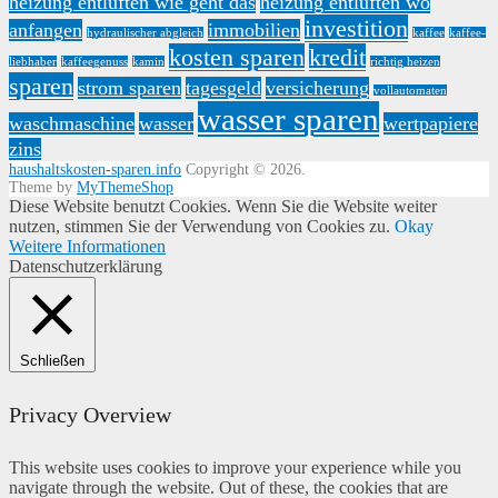
heizung entlüften wie geht das
heizung entlüften wo
investition
anfangen
immobilien
hydraulischer abgleich
kaffee
kaffee-
kosten sparen
kredit
liebhaber
kaffeegenuss
kamin
richtig heizen
sparen
strom sparen
tagesgeld
versicherung
vollautomaten
wasser sparen
waschmaschine
wasser
wertpapiere
zins
haushaltskosten-sparen.info
Copyright © 2026.
Theme by
MyThemeShop
Diese Website benutzt Cookies. Wenn Sie die Website weiter
nutzen, stimmen Sie der Verwendung von Cookies zu.
Okay
Weitere Informationen
Datenschutzerklärung
Schließen
Privacy Overview
This website uses cookies to improve your experience while you
navigate through the website. Out of these, the cookies that are