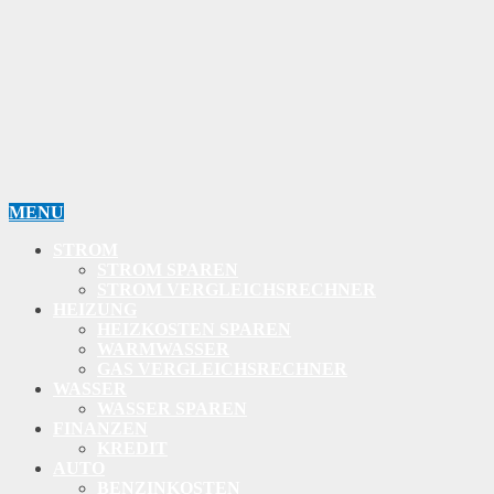
MENU
STROM
STROM SPAREN
STROM VERGLEICHSRECHNER
HEIZUNG
HEIZKOSTEN SPAREN
WARMWASSER
GAS VERGLEICHSRECHNER
WASSER
WASSER SPAREN
FINANZEN
KREDIT
AUTO
BENZINKOSTEN